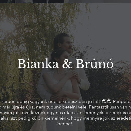
Bianka & Brúnó
szerűen odáig vagyunk érte, elképesztően jó lett!😍😍 Rengete
már újra és újra, nem tudunk betelni vele. Fantasztikusan van
annyira jól következnek egymás után az események, a zenék is n
alálva, azt pedig külön kiemelnénk, hogy mennyire jók az erede
benne!