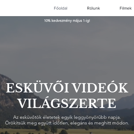
Főoldal
Rólunk
Filmek
10% kedvezmény május 1-ig!
ESKÜVŐI VIDEÓK
VILÁGSZERTE
Az esküvőtök életetek egyik leggyönyörűbb napja.
Örökítsük meg együtt időtlen, elegáns és meghitt módon.