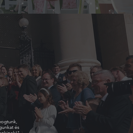
yogtunk,
gunkat és
enkinek!"