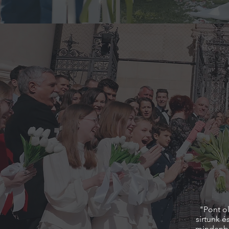
"Pont o
sírtunk 
mindenbe