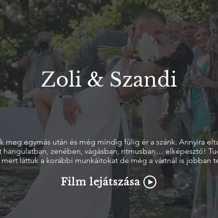
Zoli & Szandi
k meg egymás után és még mindig fülig ér a szánk. Annyira elta
at hangulatban, zenében, vágásban, ritmusban… elképesztő! Tu
z mert láttuk a korábbi munkáitokat de még a vártnál is jobban te
Film lejátszása