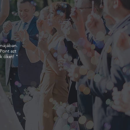
rmájában.
Pont azt
k őket! "