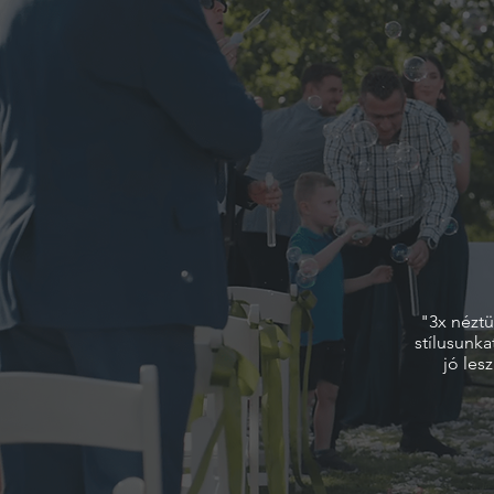
"3x néztü
stílusunk
jó les