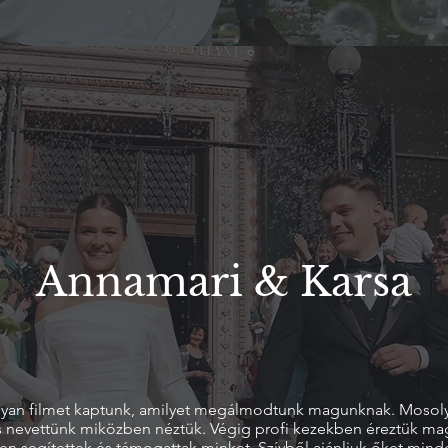
Annamari & Karsa
lyan filmet kaptunk, amilyet megálmodtunk magunknak. Mosol
és nevettünk miközben néztük. Végig profi kezekben éreztük ma
n segítettek és támogattak minket. Szívből ajánljuk őket mind