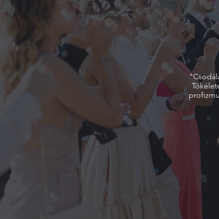
"Csodála
Tökélet
profizmu