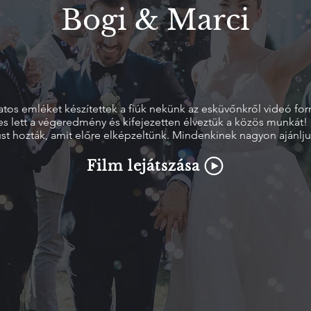
Bogi & Marci
tos emléket készítettek a fiúk nekünk az esküvőnkről videó fo
es lett a végeredmény és kifejezetten élveztük a közös munkát! 
st hozták, amit előre elképzeltünk. Mindenkinek nagyon ajánlju
Film lejátszása