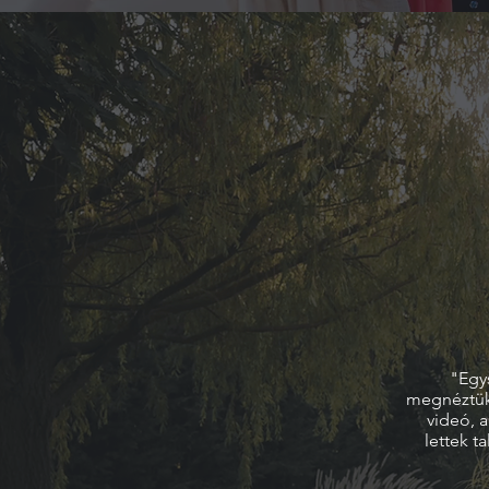
"Egy
megnéztük 
videó, 
lettek t