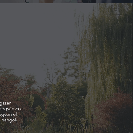
gszer
 megvágva a
agyon el
ti hangok