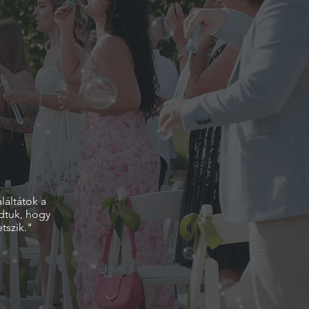
láltátok a
dtuk, hogy
tszik."